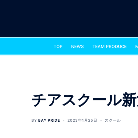
コ
ン
テ
ン
ツ
へ
TOP
NEWS
TEAM PRODUCE
ス
キ
ッ
プ
チアスクール新
BY
BAY PRIDE
2023年1月25日
スクール