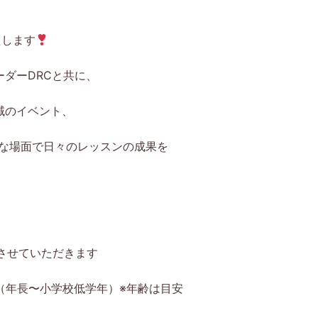
たします
ーダーDRCと共に、
地域のイベント、
々な場面で日々のレッスンの成果を
させていただきます
時（年長〜小学校低学年）※年齢は目安